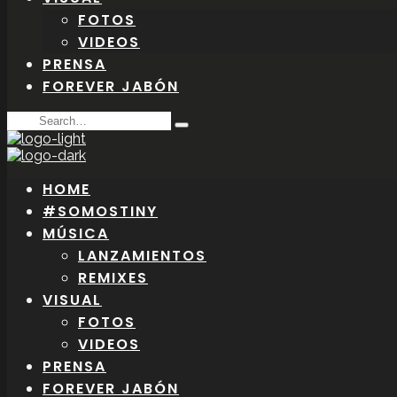
FOTOS
VIDEOS
PRENSA
FOREVER JABÓN
Search
Type
for:
and
hit
enter
HOME
#SOMOSTINY
MÚSICA
LANZAMIENTOS
REMIXES
VISUAL
FOTOS
VIDEOS
PRENSA
FOREVER JABÓN