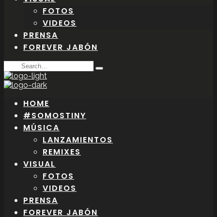
FOTOS
VIDEOS
PRENSA
FOREVER JABÓN
Search
Type
for:
and
hit
enter
HOME
#SOMOSTINY
MÚSICA
LANZAMIENTOS
REMIXES
VISUAL
FOTOS
VIDEOS
PRENSA
FOREVER JABÓN