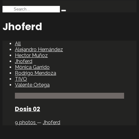
Search
Type
for:
and
Jhoferd
hit
enter
All
Alejandro Hernández
Hector Muñoz
Jhoferd
Mónica Garrido
Rodrigo Mendoza
TIVO
Valente Ortega
Dosis 02
9 photos
—
Jhoferd